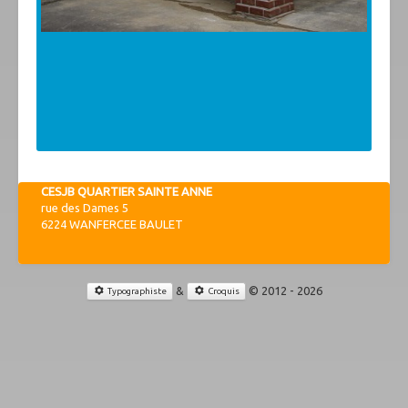
CESJB QUARTIER SAINTE ANNE
rue des Dames 5
6224 WANFERCEE BAULET
&
© 2012 - 2026
Typographiste
Croquis