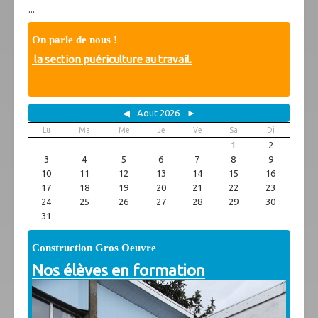
On parle de nous
...
Vidéos
Photos
On parle de nous !
Archives
la section puériculture au travail.
Spécificités
Projet citoyen
◀
Aout 2026
►
Partenaires
Lu
Ma
Me
Je
Ve
Sa
Di
Association des parents
1
2
Anciens
3
4
5
6
7
8
9
Liens utiles
10
11
12
13
14
15
16
Téléchargements
17
18
19
20
21
22
23
24
25
26
27
28
29
30
31
Construction Gros Oeuvre
Nos élèves en formation