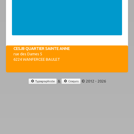
CESJB QUARTIER SAINTE ANNE
rue des Dames 5
6224 WANFERCEE BAULET
&
© 2012 - 2026
Typographiste
Croquis