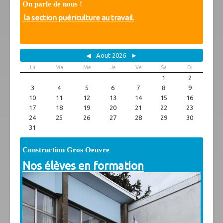
On parle de nous !
On parle de nous
Vidéos
la section puériculture au travail.
Photos
Archives
Spécificités
◀
Aout 2026
►
Projet citoyen
Lu
Ma
Me
Je
Ve
Sa
Di
1
2
Partenaires
3
4
5
6
7
8
9
Association des parents
10
11
12
13
14
15
16
Anciens
17
18
19
20
21
22
23
Liens utiles
24
25
26
27
28
29
30
31
Téléchargements
Construction Gros Oeuvre
Nos élèves en formation