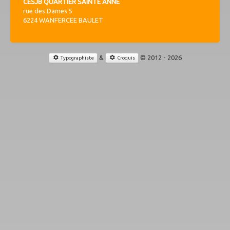
CESJB QUARTIER SAINTE ANNE
rue des Dames 5
6224 WANFERCEE BAULET
&
© 2012 - 2026
Typographiste
Croquis