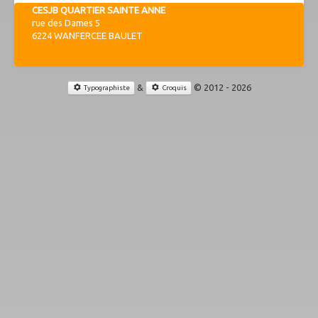
CESJB QUARTIER SAINTE ANNE
rue des Dames 5
6224 WANFERCEE BAULET
&
© 2012 - 2026
Typographiste
Croquis