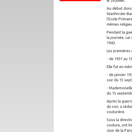
le 26 juillet.
Au début donc,
Wanfercée-Baul
l'Ecole Primair
mêmes religieu
Pendant la gue
la journée, car
1943.
Les premières 
- de 1931 au 1
Elle fut en mê
- de janvier 1
soir du 15 se
- Mademoiselle
du 15 septemb
Après la guerr
du soir, a séd
couturière.
Sous la direct
couture, ont b
Jour de la Par