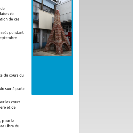
 de
laires de
tation de ces
anisés pendant
r septembre
ce du cours du
 soir à partir
ner les cours
gère et de
, pour la
ère Libre du