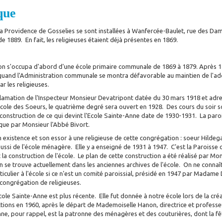
que
la Providence de Gosselies se sont installées à Wanfercée-Baulet, rue des Da
 1889. En fait, les religieuses étaient déjà présentes en 1869.
n s'occupa d'abord d'une école primaire communale de 1869 à 1879. Après 18
 quand l'Administration communale se montra défavorable au maintien de l'ad
ar les religieuses.
clamation de l'Inspecteur Monsieur Devatripont datée du 30 mars 1918 et adre
'Ecole des Soeurs, le quatrième degré sera ouvert en 1928. Des cours du soir s
construction de ce qui devint l'Ecole Sainte-Anne date de 1930-1931. La paroi
oque par Monsieur l'Abbé Bivort.
on existence et son essor à une religieuse de cette congrégation : soeur Hildeg
ssi de l'école ménagère. Elle y a enseigné de 1931 à 1947. C'est la Paroisse q
la construction de l'école. Le plan de cette construction a été réalisé par Mo
n se trouve actuellement dans les anciennes archives de l'école. On ne connaî
ticulier à l'école si ce n'est un comité paroissial, présidé en 1947 par Madam
 congrégation de religieuses.
cole Sainte-Anne est plus récente. Elle fut donnée à notre école lors de la cré
ctions en 1960, après le départ de Mademoiselle Hanon, directrice et professe
nne, pour rappel, est la patronne des ménagères et des couturières, dont la fê