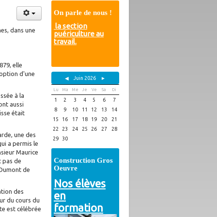
On parle de nous !
la section
mes, dans une
puériculture au
travail.
79, elle
option d'une
◀
Juin 2026
►
Lu
Ma
Me
Je
Ve
Sa
Di
ssée à la
1
2
3
4
5
6
7
ont aussi
8
9
10
11
12
13
14
sse était
15
16
17
18
19
20
21
22
23
24
25
26
27
28
arde, une des
29
30
ui a permis le
nsieur Maurice
Construction Gros
t pas de
Oeuvre
e Dumont de
Nos élèves
ation des
en
ur du cours du
formation
te est célébrée