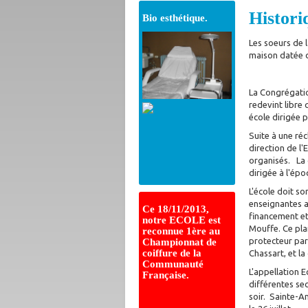
Histori
Bio esthétique.
Les soeurs de 
maison datée de
La Congrégatio
redevint libre
école dirigée p
Suite à une ré
direction de l
organisés. La 
dirigée à l'ép
L'école doit s
enseignantes au
Ce 18/11/2013,
financement et 
notre ECOLE est
Mouffe. Ce pla
reconnue 1ère au
protecteur par
Championnat de
coiffure de la
Chassart, et la
Communauté
L'appellation E
Française.
différentes se
soir. Sainte-A