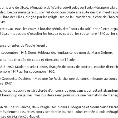
 on parle de l'Ecole Ménagère de Wanfercée-Baulet ou Ecole Ménagère Libre
et. L'école ménagère du soir fut donc construite à la suite des bâtiments sco
e Libre des Filles, dirigée par les religieuses de la Providence, à côté de l'habi
ses.
rre 1940-1945, les cours à horaire réduit, dits "cours du soir" ont dû être org
 il était impossible d'occulter les locaux et ceci du 1er septembre 1940 au 1e
enseignantes de l'école furent :
5 septembre 1947, Soeur Hildegarde, fondatrice, du nom de Marie Dehoux.
me temps chargée de cours et directrice de l'école.
935 à 1960, Mademoiselle Hanon, chargée de cours de couture, ensuite directri
ptembre 1947 au 1er septembre 1960.
 Georgette Duchêne - Madame De Ryck, chargée du cours ménager au cours du
re 1947.
e, l'organisation très structurée d'un cours du jour, sans pour autant abandon
uit beaucoup de jeunes filles qui désiraient poursuivre une formation de ména
ion de Soeur Blanche, deux religieuses, Soeur Hildegarde et Soeur Saint-Pierre
énévolement assuré les cours pendant le journée. Ainsi est née l'Ecole Ménag
oisse de Wanfercée-Baulet.